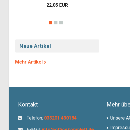
21
24,75 EUR
 EUR
Neue Artikel
Mehr Artikel
Kontakt
Mehr über
Telefon:
033201 430184
Unsere A
Impress
E-Mail:
info@officekomplett.de