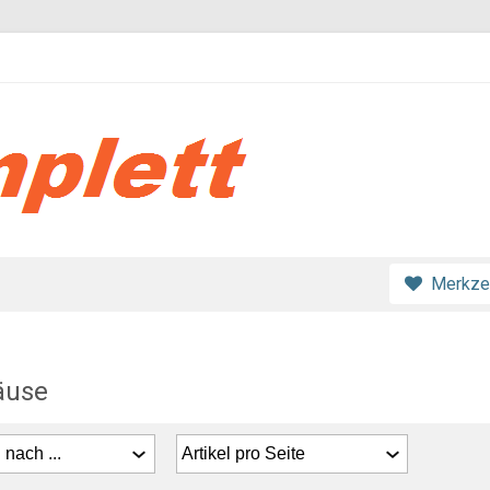
Merkzet
äuse