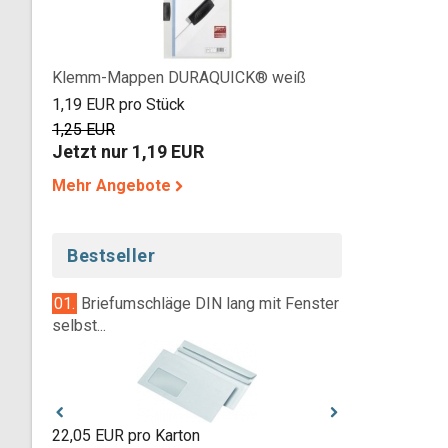
Klemm-Mappen DURAQUICK® weiß
1,19 EUR pro Stück
1,25 EUR
Jetzt nur 1,19 EUR
Mehr Angebote
Bestseller
IN lang mit Fenster
02.
Versandtaschen C5 mit Fenster
03
selbstkleben...
100
24,75 EUR pro Karton