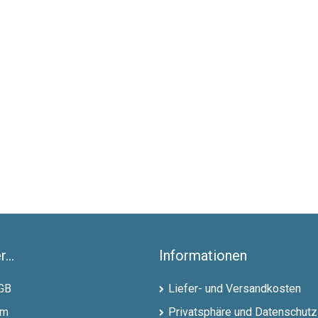
,75 EUR pro Karton
21,75 EUR
...
Informationen
GB
Liefer- und Versandkosten
um
Privatsphäre und Datenschutz