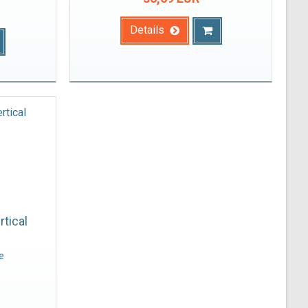
Details
tical
e