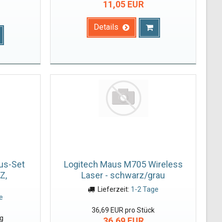
11,05 EUR
Details
us-Set
Logitech Maus M705 Wireless
Z,
Laser - schwarz/grau
Lieferzeit:
1-2 Tage
e
36,69 EUR pro Stück
ng
36,69 EUR