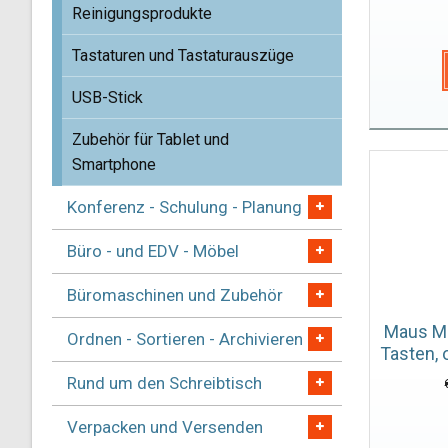
Reinigungsprodukte
Tastaturen und Tastaturauszüge
USB-Stick
Zubehör für Tablet und
Smartphone
Konferenz - Schulung - Planung
Büro - und EDV - Möbel
Büromaschinen und Zubehör
Maus MR
Ordnen - Sortieren - Archivieren
Tasten, 
Rund um den Schreibtisch
Verpacken und Versenden